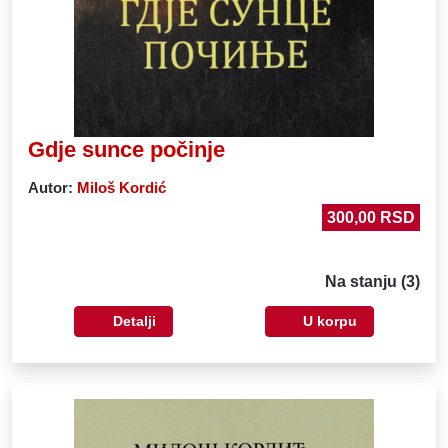
Gdje sunce počinje
Autor
:
Miloš Kordić
300,00 RSD
Na stanju (3)
Detalji
U korpu