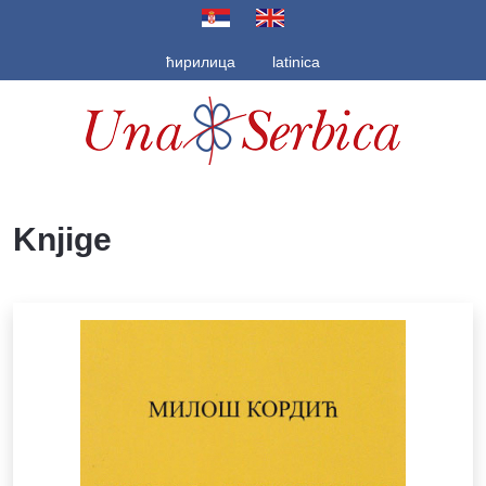
Izaberite vaš jezik
ћирилица
latinica
Knjige